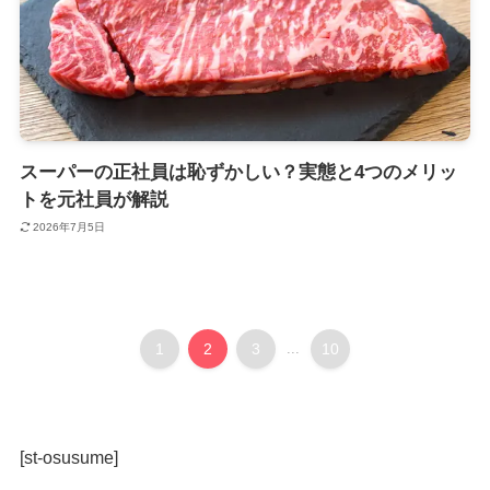
スーパーの正社員は恥ずかしい？実態と4つのメリッ
トを元社員が解説
2026年7月5日
1
2
3
...
10
[st-osusume]