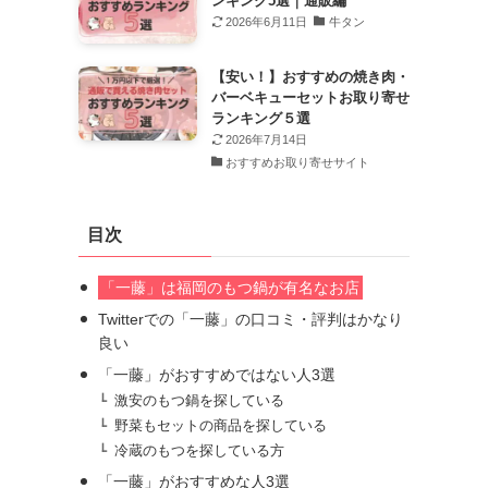
ンキング5選｜通販編
2026年6月11日
牛タン
【安い！】おすすめの焼き肉・
バーベキューセットお取り寄せ
ランキング５選
2026年7月14日
おすすめお取り寄せサイト
目次
「一藤」は福岡のもつ鍋が有名なお店
Twitterでの「一藤」の口コミ・評判はかなり
良い
「一藤」がおすすめではない人3選
激安のもつ鍋を探している
野菜もセットの商品を探している
冷蔵のもつを探している方
「一藤」がおすすめな人3選