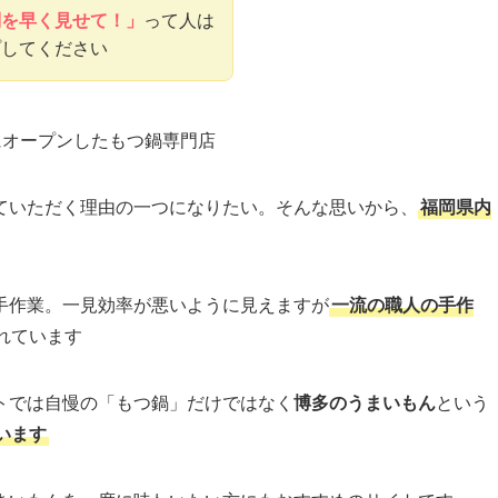
判を早く見せて！」
って人は
プしてください
泉にオープンしたもつ鍋専門店
ていただく理由の一つになりたい。そんな思いから、
福岡県内
手作業。一見効率が悪いように見えますが
一流の職人の手作
れています
トでは自慢の「もつ鍋」だけではなく
博多のうまいもん
という
います