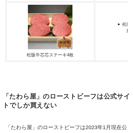
松阪
10
松阪牛芯芯ステーキ4枚
「たわら屋」のローストビーフは公式サイ
トでしか買えない
「たわら屋」のローストビーフは2023年1月現在公