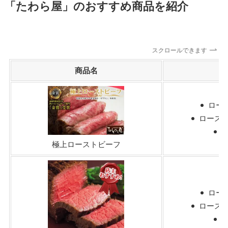
「たわら屋」のおすすめ商品を紹介
スクロールできます
商品名
セ
ロース
ロースト
極上ローストビーフ
ロース
ロースト