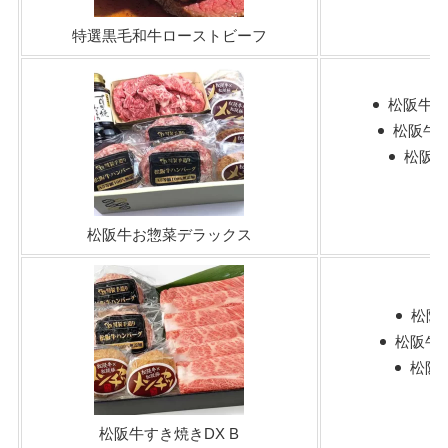
特選黒毛和牛ローストビーフ
松阪牛ハ
松阪牛
松阪牛
松阪牛お惣菜デラックス
松阪
松阪牛ハ
松阪牛
松阪牛すき焼きDX B