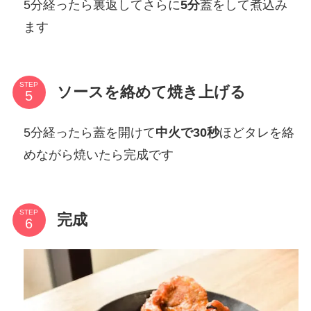
5分経ったら裏返してさらに
5分
蓋をして煮込み
ます
STEP
ソースを絡めて焼き上げる
5分経ったら蓋を開けて
中火で30秒
ほどタレを絡
めながら焼いたら完成です
STEP
完成