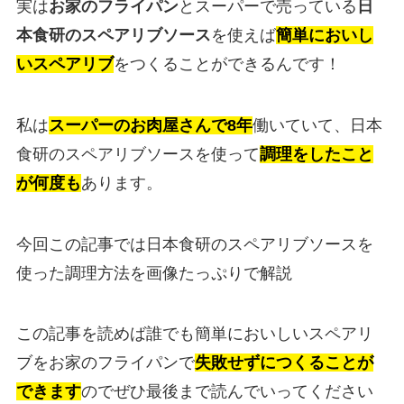
実は
お家のフライパン
とスーパーで売っている
日
本食研のスペアリブソース
を使えば
簡単においし
いスペアリブ
をつくることができるんです！
私は
スーパーのお肉屋さんで8年
働いていて、日本
食研のスペアリブソースを使って
調理をしたこと
が何度も
あります。
今回この記事では日本食研のスペアリブソースを
使った調理方法を画像たっぷりで解説
この記事を読めば誰でも簡単においしいスペアリ
ブをお家のフライパンで
失敗せずにつくることが
できます
のでぜひ最後まで読んでいってください