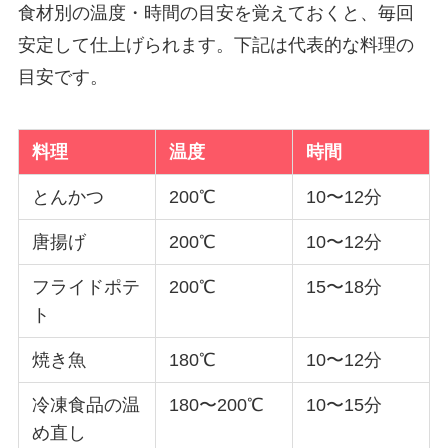
食材別の温度・時間の目安を覚えておくと、毎回
安定して仕上げられます。下記は代表的な料理の
目安です。
料理
温度
時間
とんかつ
200℃
10〜12分
唐揚げ
200℃
10〜12分
フライドポテ
200℃
15〜18分
ト
焼き魚
180℃
10〜12分
冷凍食品の温
180〜200℃
10〜15分
め直し