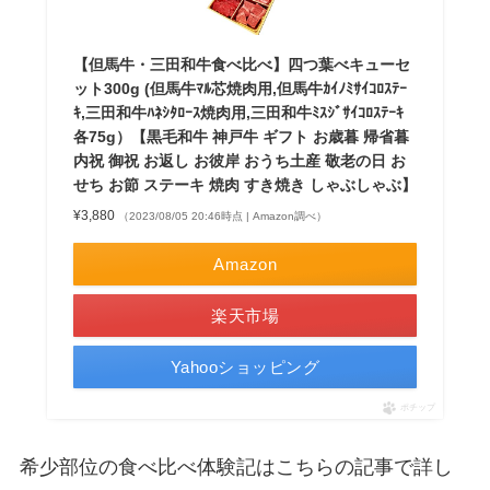
【但馬牛・三田和牛食べ比べ】四つ葉べキューセ
ット300g (但馬牛ﾏﾙ芯焼肉用,但馬牛ｶｲﾉﾐｻｲｺﾛｽﾃｰ
ｷ,三田和牛ﾊﾈｼﾀﾛｰｽ焼肉用,三田和牛ﾐｽｼﾞｻｲｺﾛｽﾃｰｷ
各75g）【黒毛和牛 神戸牛 ギフト お歳暮 帰省暮
内祝 御祝 お返し お彼岸 おうち土産 敬老の日 お
せち お節 ステーキ 焼肉 すき焼き しゃぶしゃぶ】
¥3,880
（2023/08/05 20:46時点 | Amazon調べ）
Amazon
楽天市場
Yahooショッピング
ポチップ
希少部位の食べ比べ体験記はこちらの記事で詳し