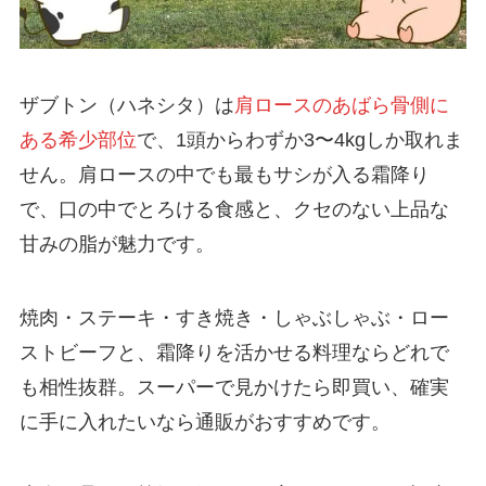
ザブトン（ハネシタ）は
肩ロースのあばら骨側に
ある希少部位
で、1頭からわずか3〜4kgしか取れま
せん。肩ロースの中でも最もサシが入る霜降り
で、口の中でとろける食感と、クセのない上品な
甘みの脂が魅力です。
焼肉・ステーキ・すき焼き・しゃぶしゃぶ・ロー
ストビーフと、霜降りを活かせる料理ならどれで
も相性抜群。スーパーで見かけたら即買い、確実
に手に入れたいなら通販がおすすめです。