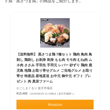
ド鶏「黒さつま鶏」の商品をご紹介します。
【送料無料】 黒さつま鶏 7種セット 鶏肉 鳥肉 鳥
刺し 鶏刺し お刺身 刺身 もも肉 モモ肉 むね肉 ム
ネ肉 ささみ 手羽先 手羽元 レバー 砂ずり 鶏肉 鹿
児島 地鶏 お取り寄せグルメ ご当地グルメ お取り
寄せ 特産品 産地直送 お中元 御中元 ギフト プレ
ゼント 肉 真栄ファーム
かごしまぐるり 楽天市場店
¥10,490
（2026/06/25 21:33時点 | 楽天市場調べ）
Amazon