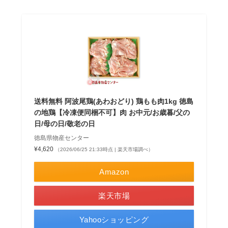
送料無料 阿波尾鶏(あわおどり) 鶏もも肉1kg 徳島
の地鶏【冷凍便同梱不可】肉 お中元/お歳暮/父の
日/母の日/敬老の日
徳島県物産センター
¥4,620
（2026/06/25 21:33時点 | 楽天市場調べ）
Amazon
楽天市場
Yahooショッピング