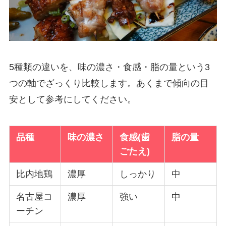
5種類の違いを、味の濃さ・食感・脂の量という3
つの軸でざっくり比較します。あくまで傾向の目
安として参考にしてください。
品種
味の濃さ
食感(歯
脂の量
ごたえ)
比内地鶏
濃厚
しっかり
中
名古屋コ
濃厚
強い
中
ーチン