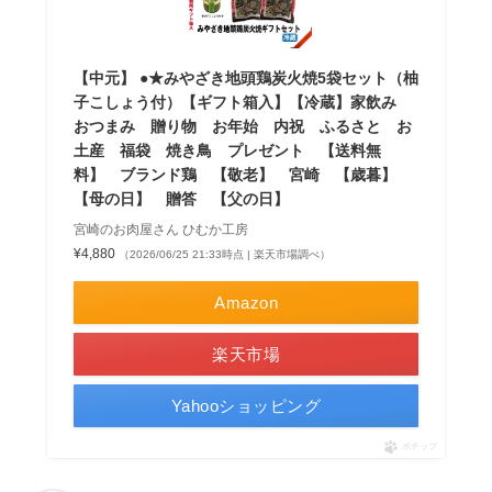
【中元】 ●★みやざき地頭鶏炭火焼5袋セット（柚
子こしょう付）【ギフト箱入】【冷蔵】家飲み
おつまみ 贈り物 お年始 内祝 ふるさと お
土産 福袋 焼き鳥 プレゼント 【送料無
料】 ブランド鶏 【敬老】 宮崎 【歳暮】
【母の日】 贈答 【父の日】
宮崎のお肉屋さん ひむか工房
¥4,880
（2026/06/25 21:33時点 | 楽天市場調べ）
Amazon
楽天市場
Yahooショッピング
ポチップ