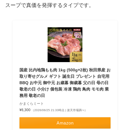
スープで真価を発揮するタイプです。
国産 比内地鶏もも肉 1kg (500g×2枚) 秋田県産 お
取り寄せグルメ ギフト 誕生日 プレゼント 自宅用
BBQ お中元 御中元 お歳暮 御歳暮 父の日 母の日
敬老の日 小分け 個包装 冷凍 鶏肉 鳥肉 モモ肉 業
務用 敬老の日
かまくらミート
¥6,300
（2026/06/25 21:33時点 | 楽天市場調べ）
Amazon