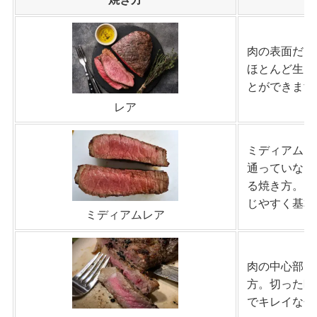
肉の表面だけ
ほとんど生。
とができます
レア
ミディアムと
通っていない
る焼き方。肉
じやすく基本
ミディアムレア
肉の中心部に
方。切った時
でキレイな色