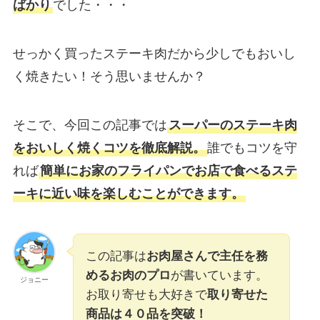
ばかり
でした・・・
せっかく買ったステーキ肉だから少しでもおいし
く焼きたい！そう思いませんか？
そこで、今回この記事では
スーパーのステーキ肉
をおいしく焼くコツを徹底解説
。
誰でもコツを守
れば
簡単にお家のフライパンでお店で食べるステ
ーキに近い味を楽しむことができます。
この記事は
お肉屋さんで主任を務
めるお肉のプロ
が書いています。
ジョニー
お取り寄せも大好きで
取り寄せた
商品は４０品を突破！