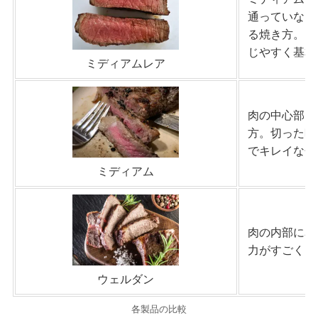
通っていない
る焼き方。肉
じやすく基本
ミディアムレア
肉の中心部に
方。切った時
でキレイな色
ミディアム
肉の内部に赤
力がすごく旨
ウェルダン
各製品の比較