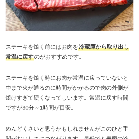
ステーキを焼く前にはお肉を
冷蔵庫から取り出し
常温に戻
す
のがおすすめです。
ステーキを焼く時にお肉が常温に戻っていないと
中まで火が通るのに時間がかか
るので
肉の外側が
焼けすぎて硬くなってし
います。常温に戻す時間
ですが
30分～1時間
が目安
。
めんどくさいと思うかもしれませんが
このひと手
間がおいしさにつなが
ります。最低でも表面の冷